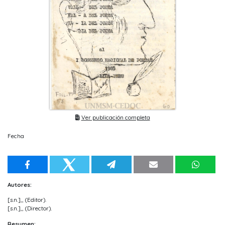
Ver publicación completa
Fecha
Autores:
[s.n.],, (Editor).
[s.n.],, (Director).
Resumen: