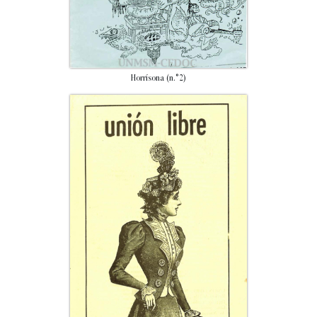
Horrísona (n.°2)