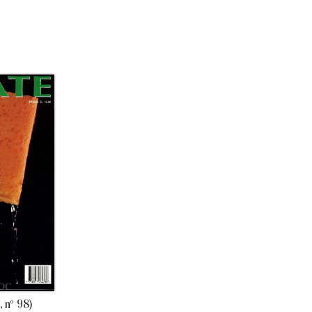
 nº 98)