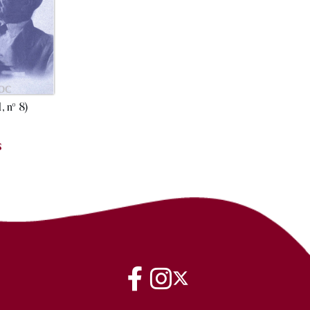
, nº 8)
s