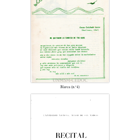
Marea (n.º4)