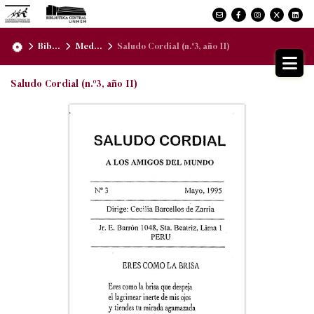
Bib...
Med...
Saludo Cordial (n.º3, año II)
Saludo Cordial (n.º3, año II)