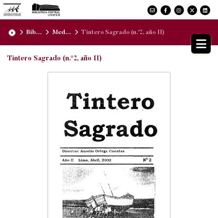
Bib...
Med...
Tintero Sagrado (n.º2, año II)
Tintero Sagrado (n.º2, año II)